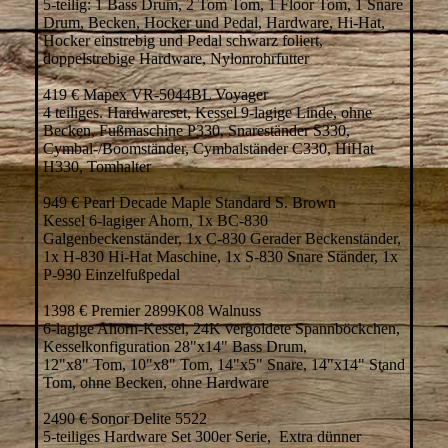
5-teilig: 1 Bass Drum, 2 Tom Tom, 1 Floor Tom, 1 Snare
Drum, Becken, Hocker und Pedal, Hardware, Hi-Hat,
Hocker einstrebig und Pedal schwarz foliert,
doppelstrebige Hardware, Nylonrohrfutter
419 € Mapex VR-5044BL Voyager
4 teiliges. Hardwareset, Kessel 9-lagige Linde, ohne
Becken, Fußmaschine P330, Snareständer S330,
Cymbal-/Boomständer, Cymbalständer C330, HiHat
H330, Tomhalter
949 € Pearl Decade Maple Standard S. Brown
Kessel 6-lagiger Ahorn, 1x BC-830
Galgenbeckenständer, 1x C-830 Gerader Beckenständer,
1x H-830 Hi-Hat Maschine, 1x S-830 Snare Ständer, 1x
P-930 Einzelfußpedal
1398 € Premier 2899K08 Walnuss
6-lagige Ahorn-Kessel, 24K vergoldete Spannböckchen,
Kesselkonfiguration 28"x14" Bass Drum,
12"x8" Tom, 10"x8" Tom, 14"x5" Snare, 14"x14" Stand
Tom, ohne Becken, ohne Hardware
2490 € Sonor Delite 5522
5-teiliges Hardware Set 300er Serie, Extra dünner