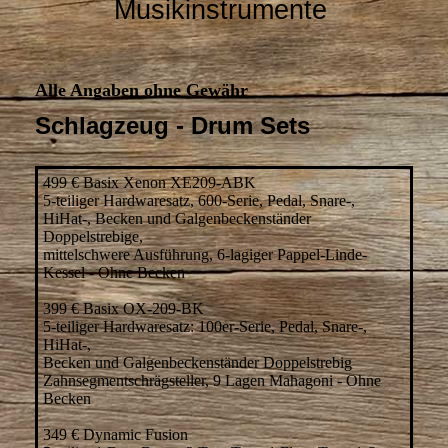
Musikinstrumente
Alle Angaben ohne Gewäh
r
Schlagzeug - Drum Sets
499 € Basix Xenon XE209-ABK
5-teiliger Hardwaresatz, 600-Serie, Pedal, Snare-,
HiHat-, Becken und Galgenbeckenständer
Doppelstrebige,
mittelschwere Ausführung, 6-lagiger Pappel-Linde-
Kessel - Ohne Becken
399 € Basix OX-209-BK
5-teiliger Hardwaresatz: 100er-Serie, Pedal, Snare-,
HiHat-,
Becken und Galgenbeckenständer Doppelstrebig
Zahnsegmentschrägsteller, 9 Lagen Mahagoni - Ohne
Becken
349 € Dynamic Fusion