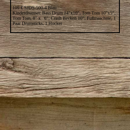
109 € SJDS-500-4 Blau
Kinderdrumset: Bass Drum 14"x10", Tom Tom 10"x5",
Tom Tom, 8" x 6", Crash Becken 10", Fußmaschine, 1
Paar Drumsticks, 1 Hocker