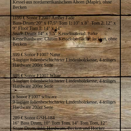
Kessel aus nordamerikanischem Ahorn (Maple), ohne
Becken
1199 € Sonor F2007 Amber Fade
Bass-Drum: 20" x 17,5" Tom 1: 10" x 8" Tom 2: 12" x
9" Floor Tom 1: 14" x 14"
Snare-Drum: 14" x 5,5" Kesselmaterial: Birke
Kesselhardware: Chrom Kesseloberfläche: lackiert, ohne
Becken
899 € Sonor F1007 Natur
9-lagiger folienbeschichteter Lindenholzkesse, 4-teiliges
Hardware 200er Serie
898 € Sonor F1007 White
9-lagiger folienbeschichteter Lindenholzkesse, 4-teiliges
Hardware 200er Serie
v Sonor F1007 schwarz
9-lagiger folienbeschichteter Lindenholzkesse, 4-teiliges
Hardware 200er Serie
289 € Sonor GSH-184
16" Bass Drum, 10" Tom Tom, 14" Tom Tom, 12"
Snare Drum, inkl. Hardware, Becken und Hocker