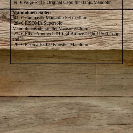
39- € Paige P-BE Original Capo für Banjo/Mandolin
Mandolinen-Saiten
41- € Thomastik Mandolin Set medium
29- € FISOMA Supersolo
Mandolinensaiten,mittel Mensur 280mm
22- € Elixir Nanoweb 010-34 Bronze Light 11500,Loop
end
20- € Fisoma F3010 Künstler Mandolin