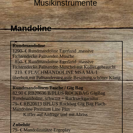
Musikinstrumente
Mandoline
Rundmandoline
1290- € Rundmandoline Egerland ,massive
Fichtendecke,Palisander-Musche
850- € Rundmandoline Egerland ,massive
Fichtendecke,Palisander-Muschel mit Koffer,gebraucht
219- € FLACHMANDOLINE MSA MA-1
überholt,mit Palisandersteg,gute Besaitung,schöner Klang
Rundmandolinen-Tasche / Gig Bag
82,90 € RB20636 B/PLUS ROCKBAG GigBag
Rundmandoline, schwarz + Rucksackgarnitur
79- € RB20613 BPLUS Rockbag Gig Bag Flach-
Mandoline Premium Line Plus
Koffer auf Anfrage und mit Abriss
Zubehör
79- € Mandolinstütze Ergoplay